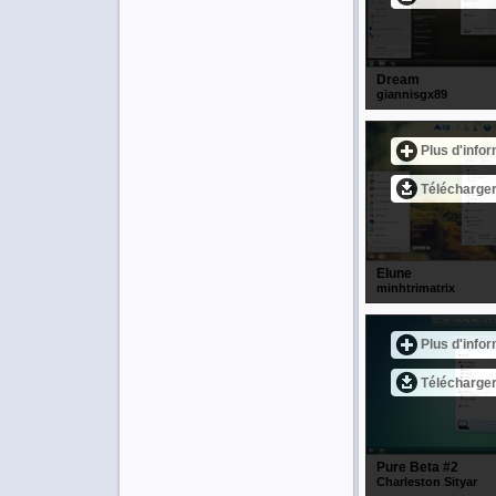
Dream
giannisgx89
Plus d'info
Télécharge
Elune
minhtrimatrix
Plus d'info
Télécharge
Pure Beta #2
Charleston Sityar