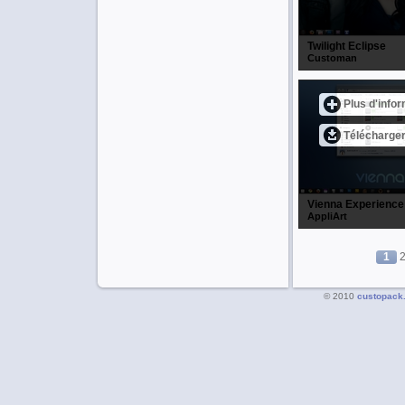
Twilight Eclipse
Customan
Plus d'info
Télécharge
Vienna Experience
AppliArt
1
2
© 2010
custopack