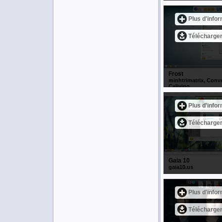
Plus d'info
Télécharge
Frost
minhtrimatrix, Conv
Calivino
Plus d'info
Télécharge
Gaia 10
gaia10.us
Plus d'info
Télécharge