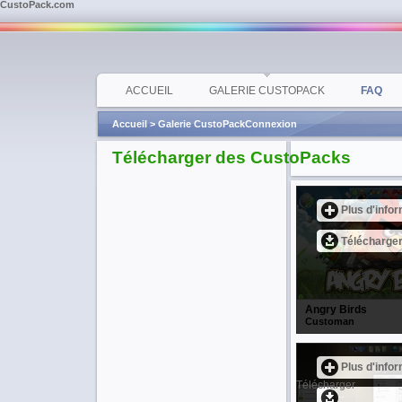
CustoPack.com
ACCUEIL
GALERIE CUSTOPACK
FAQ
Accueil >
Galerie CustoPack
Connexion
Télécharger des CustoPacks
Plus d'info
Télécharge
Angry Birds
Customan
Plus d'info
Télécharger